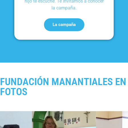
hijo te escuche. Te invitamos a conocer
la campaña.
La campaña
FUNDACIÓN MANANTIALES EN
FOTOS