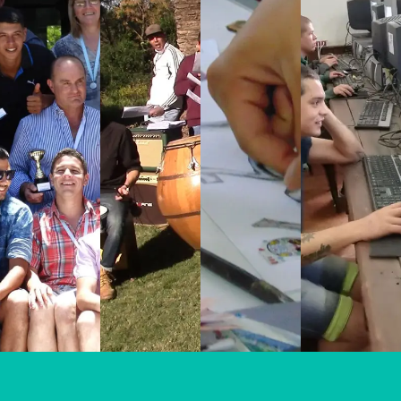
SI
EX
ED
CR
SE
PR
UC
EA
PU
ES
AC
CI
ED
IÓ
IÓ
ÓN
E
N
N