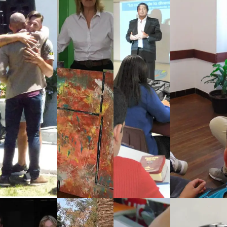
TR
SU
PR
AT
PE
EV
A
AR
RA
EN
MI
TE
CI
CI
EN
ÓN
ÓN
TO
S