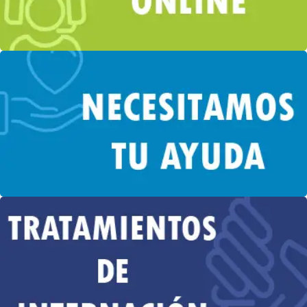
AYUDA
RTE
Prevencion y
tratamiento
de adicciones